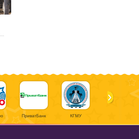
…
ио
ПриватБанк
КГМУ
Nestle