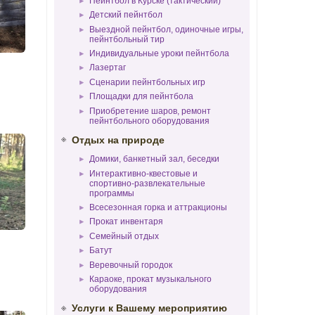
Пейнтбол в Курске (тактический)
Детский пейнтбол
Выездной пейнтбол, одиночные игры,
пейнтбольный тир
Индивидуальные уроки пейнтбола
Лазертаг
Сценарии пейнтбольных игр
Площадки для пейнтбола
Приобретение шаров, ремонт
пейнтбольного оборудования
Отдых на природе
Домики, банкетный зал, беседки
Интерактивно-квестовые и
спортивно-развлекательные
программы
Всесезонная горка и аттракционы
Прокат инвентаря
Семейный отдых
Батут
Веревочный городок
Караоке, прокат музыкального
оборудования
Услуги к Вашему мероприятию