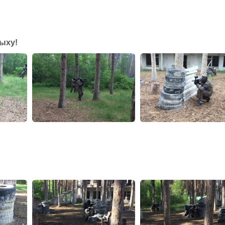
дыху!