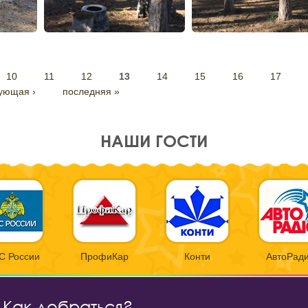
10
11
12
13
14
15
16
17
ующая ›
последняя »
НАШИ ГОСТИ
С России
ПрофиКар
Конти
АвтоРад
Как добраться?