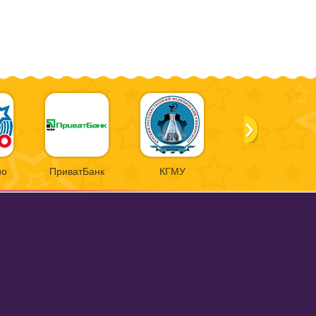
ио
ПриватБанк
КГМУ
Nestle