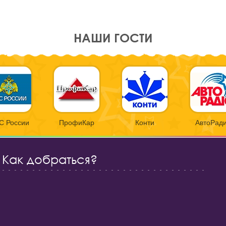
НАШИ ГОСТИ
С России
ПрофиКар
Конти
АвтоРад
Как добраться?