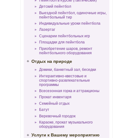
Пейнтбол в Курске (тактический)
Детский пейнтбол
Выездной пейнтбол, одиночные игры,
пейнтбольный тир
Индивидуальные уроки пейнтбола
Лазертаг
Сценарии пейнтбольных игр
Площадки для пейнтбола
Приобретение шаров, ремонт
пейнтбольного оборудования
Отдых на природе
Домики, банкетный зал, беседки
Интерактивно-квестовые и
спортивно-развлекательные
программы
Всесезонная горка и аттракционы
Прокат инвентаря
Семейный отдых
Батут
Веревочный городок
Караоке, прокат музыкального
оборудования
Услуги к Вашему мероприятию