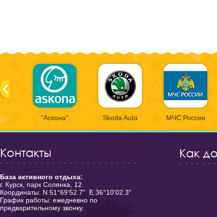
"Аскона"
Skoda Auto
МЧС России
Контакты
Как д
База активного отдыха:
г. Курск, парк Солянка, 12.
Координаты: N 51°69'52.7" E 36°10'02.3"
График работы: ежедневно по
предварительному звонку.