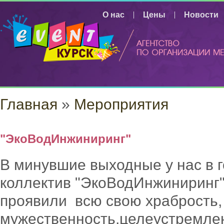
Перейти к основному содержанию
О нас
Цены
Новости
ВЫ ЗД
Главная
»
Мероприятия
"ЭкоВодИнжиниринг"
В минувшие выходные у нас в 
коллектив "ЭкоВодИнжиниринг
проявили всю свою храбрость,
мужественность,целеустремлен