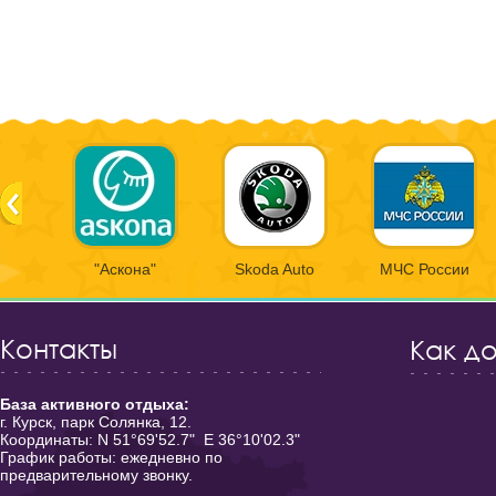
"Аскона"
Skoda Auto
МЧС России
Контакты
Как д
База активного отдыха:
г. Курск, парк Солянка, 12.
Координаты: N 51°69'52.7" E 36°10'02.3"
График работы: ежедневно по
предварительному звонку.